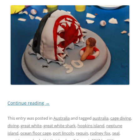
Continue reading
→
This entry was posted in
Australia
and tagged
australia
,
cage diving
,
diving
,
great white
,
great white shark
,
hopkins island
,
neptune
island
,
ocean floor cage
,
port lincoln
,
requin
,
rodney fox
,
seal
,